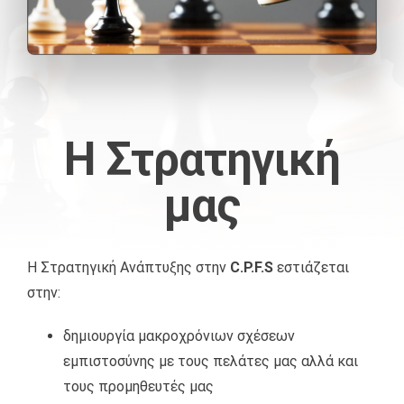
ΔΙΕΘΝΉ ΠΡΌΤΥΠΑ ΠΙΣΤΟΠΟΊΗΣΗΣ
ΑΠΟΛΎΜΑΝΣΗ – ΑΠΕΝΤΌΜΩΣΗ – ΜΥΟΚΤΟΝΊΑ
EΦΑΡΜΟΓΈΣ ΞΗΡΟΎ ΑΤΜΟΎ
EΚΠΑΊΔΕΥΣΗ ΠΡΟΣΩΠΙΚΟΎ
ΟΙ ΠΕΛΑΤΕΣ ΜΑΣ
ΤΕΧΝΙΚΈΣ ΥΠΗΡΕΣΊΕΣ
ΕΦΑΡΜΟΓΈΣ NΑΝΟΤΕΧΝΟΛΟΓΊΑΣ
ΕΠΟΠΤΕΊΑ ΈΡΓΩΝ
ΕΠΙΚΟΙΝΩΝΙΑ
Η Στρατηγική
ΔΙΑΧΕΊΡΙΣΗ ΑΠΟΡΡΙΜΜΆΤΩΝ
ΣΤΌΧΟΙ ΚΑΙ ΑΞΙΟΛΌΓΗΣΗ
μας
ΔΙΑΜΌΡΦΩΣΗ & ΣΥΝΤΉΡΗΣΗ ΚΉΠΩΝ
Η Στρατηγική Ανάπτυξης στην
C.P.F.S
εστιάζεται
ΥΠΗΡΕΣΊΕΣ ΕΣΤΊΑΣΗΣ – ΔΕΞΙΏΣΕΩΝ
στην:
δημιουργία μακροχρόνιων σχέσεων
ΠΑΡΟΧΉ ΕΡΓΑΤΙΚΟΎ ΔΥΝΑΜΙΚΟΎ
εμπιστοσύνης με τους πελάτες μας αλλά και
τους προμηθευτές μας
ΑΠΟΚΑΤΆΣΤΑΣΗ EΚΤΆΚΤΩΝ KΑΤΑΣΤΡΟΦΏΝ