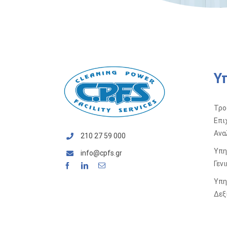
Υ
Τρο
Επι
Ανα
210 27 59 000
Υπη
info@cpfs.gr
Γεν
Υπη
Δεξ