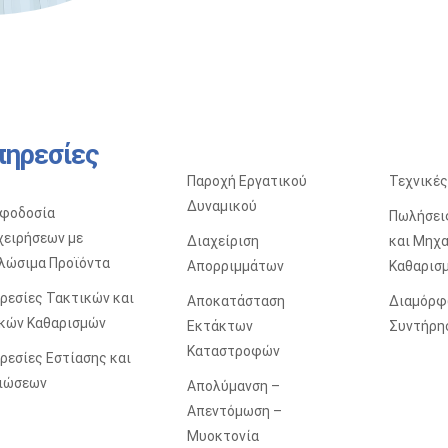
πηρεσίες
Παροχή Εργατικού
Τεχνικές
Δυναμικού
φοδοσία
Πωλήσει
χειρήσεων με
Διαχείριση
και Mηχ
λώσιμα Προϊόντα
Απορριμμάτων
Kαθαρισ
ρεσίες Τακτικών και
Αποκατάσταση
Διαμόρφ
ικών Καθαρισμών
Eκτάκτων
Συντήρη
Kαταστροφών
ρεσίες Εστίασης και
ιώσεων
Απολύμανση –
Απεντόμωση –
Μυοκτονία