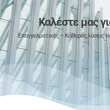
Καλέστε μας
​γ
Επαγγελματικές – Καθαρές λύσεις για