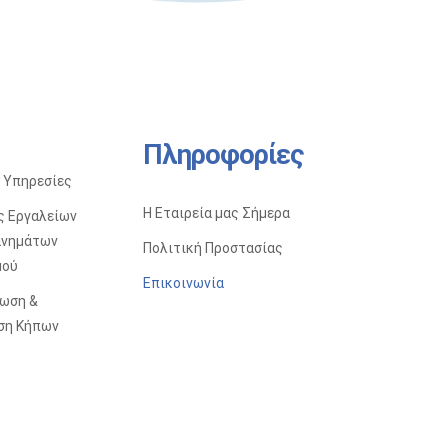
Πληροφορίες
 Υπηρεσίες
Η Εταιρεία μας Σήμερα
ς Eργαλείων
ανημάτων
Πολιτική Προστασίας
μού
Επικοινωνία
ωση &
ση Κήπων