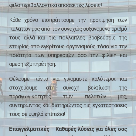
φιλοπεριβαλλοντικά αποδεκτές λύσεις!
ΔΙΕΘΝΉ ΠΡΌΤΥΠΑ ΠΙΣΤΟΠΟΊΗΣΗΣ
ΑΠΟΛΎΜΑΝΣΗ – ΑΠΕΝΤΌΜΩΣΗ – ΜΥΟΚΤΟΝΊΑ
EΦΑΡΜΟΓΈΣ ΞΗΡΟΎ ΑΤΜΟΎ
EΚΠΑΊΔΕΥΣΗ ΠΡΟΣΩΠΙΚΟΎ
ΟΙ ΠΕΛΑΤΕΣ ΜΑΣ
Κάθε χρόνο εισπράττουμε την προτίμηση των
πελατών μας από τον συνεχώς αυξανόμενο αριθμό
ΤΕΧΝΙΚΈΣ ΥΠΗΡΕΣΊΕΣ
ΕΦΑΡΜΟΓΈΣ NΑΝΟΤΕΧΝΟΛΟΓΊΑΣ
ΕΠΟΠΤΕΊΑ ΈΡΓΩΝ
ΕΠΙΚΟΙΝΩΝΙΑ
τους αλλά και τις πολλαπλές βραβεύσεις της
εταιρίας από εγκρίτους οργανισμούς τόσο για την
ΔΙΑΧΕΊΡΙΣΗ ΑΠΟΡΡΙΜΜΆΤΩΝ
ΣΤΌΧΟΙ ΚΑΙ ΑΞΙΟΛΌΓΗΣΗ
ποιότητα των υπηρεσιών όσο την φιλική και
άμεση εξυπηρέτηση.
ΔΙΑΜΌΡΦΩΣΗ & ΣΥΝΤΉΡΗΣΗ ΚΉΠΩΝ
Θέλουμε πάντα για γινόμαστε καλύτεροι και
στοχεύουμε στη συνεχή βελτίωση της
ΥΠΗΡΕΣΊΕΣ ΕΣΤΊΑΣΗΣ – ΔΕΞΙΏΣΕΩΝ
παραγωγικότητας των πελατών μας,
συντηρώντας και διατηρώντας τις εγκαταστάσεις
ΠΑΡΟΧΉ ΕΡΓΑΤΙΚΟΎ ΔΥΝΑΜΙΚΟΎ
τους σε υψηλά επίπεδα!
Επαγγελματικές – Καθαρές λύσεις για όλες σας
ΑΠΟΚΑΤΆΣΤΑΣΗ EΚΤΆΚΤΩΝ KΑΤΑΣΤΡΟΦΏΝ