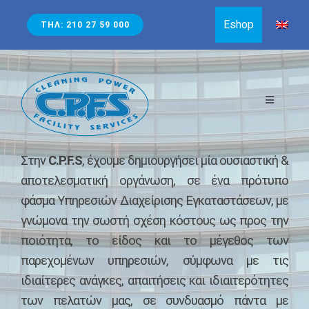
Skip
Eshop
ΤΗΛ: 210 27 59 000
to
content
Toggle
Navigati
ΕΤΑΙΡΙΑ
Στην
C.P.F.S
, έχουμε δημιουργήσει μία ουσιαστική &
αποτελεσματική οργάνωση, σε ένα πρότυπο
φάσμα Υπηρεσιών Διαχείρισης Εγκαταστάσεων, με
Η ΕΤΑΙΡΕΊΑ ΜΑΣ ΣΉΜΕΡΑ
ΥΠΗΡΕΣΙΕΣ
γνώμονα την σωστή σχέση κόστους ως προς την
ποιότητα, το είδος και το μέγεθος των
Η ΣΤΡΑΤΗΓΙΚΉ ΜΑΣ
ΥΠΗΡΕΣΊΕΣ ΤΑΚΤΙΚΏΝ ΚΑΙ ΓΕΝΙΚΏΝ ΚΑΘΑΡΙΣΜΏΝ
ΚΑΙΝΟΤΟΜΕΣ ΤΕΧΝΙΚΕΣ
παρεχομένων υπηρεσιών, σύμφωνα με τις
ιδιαίτερες ανάγκες, απαιτήσεις και ιδιαιτερότητες
“THE REACH & WASH SYSTEM” ΚΑΘΑΡΙΣΜΌΣ ΤΖΑΜΙΏΝ &
Η ΑΠΟΣΤΟΛΉ ΜΑΣ
ΤΡΟΦΟΔΟΣΊΑ ΕΠΙΧΕΙΡΉΣΕΩΝ ΜΕ ΑΝΑΛΏΣΙΜΑ ΠΡΟΪΌΝΤΑ
ΑΝΘΡΩΠΙΝΟ ΔΥΝΑΜΙΚΟ
των πελατών μας, σε συνδυασμό πάντα με
ΥΑΛΟΠΙΝΆΚΩΝ