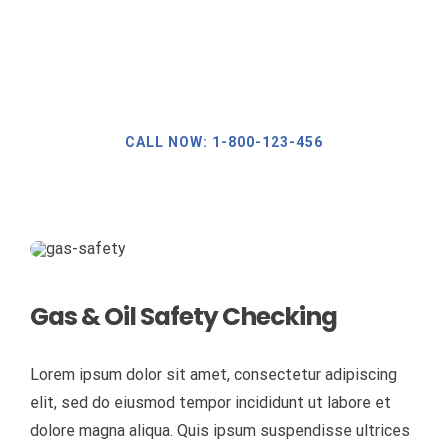
ΔΙΕΘΝΉ ΠΡΌΤΥΠΑ ΠΙΣΤΟΠΟΊΗΣΗΣ
ΑΠΟΛΎΜΑΝΣΗ – ΑΠΕΝΤΌΜΩΣΗ – ΜΥΟΚΤΟΝΊΑ
EΦΑΡΜΟΓΈΣ ΞΗΡΟΎ ΑΤΜΟΎ
EΚΠΑΊΔΕΥΣΗ ΠΡΟΣΩΠΙΚΟΎ
ΟΙ ΠΕΛΑΤΕΣ ΜΑΣ
24Hour Callout
ΤΕΧΝΙΚΈΣ ΥΠΗΡΕΣΊΕΣ
ΕΦΑΡΜΟΓΈΣ NΑΝΟΤΕΧΝΟΛΟΓΊΑΣ
ΕΠΟΠΤΕΊΑ ΈΡΓΩΝ
ΕΠΙΚΟΙΝΩΝΙΑ
CALL NOW: 1-800-123-456
ΔΙΑΧΕΊΡΙΣΗ ΑΠΟΡΡΙΜΜΆΤΩΝ
ΣΤΌΧΟΙ ΚΑΙ ΑΞΙΟΛΌΓΗΣΗ
ΔΙΑΜΌΡΦΩΣΗ & ΣΥΝΤΉΡΗΣΗ ΚΉΠΩΝ
Gas & Oil Safety Checking
ΥΠΗΡΕΣΊΕΣ ΕΣΤΊΑΣΗΣ – ΔΕΞΙΏΣΕΩΝ
Lorem ipsum dolor sit amet, consectetur adipiscing
ΠΑΡΟΧΉ ΕΡΓΑΤΙΚΟΎ ΔΥΝΑΜΙΚΟΎ
elit, sed do eiusmod tempor incididunt ut labore et
dolore magna aliqua. Quis ipsum suspendisse ultrices
ΑΠΟΚΑΤΆΣΤΑΣΗ EΚΤΆΚΤΩΝ KΑΤΑΣΤΡΟΦΏΝ