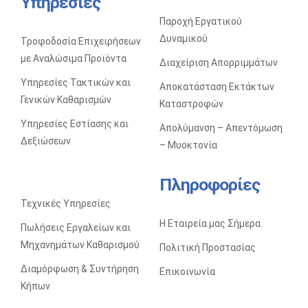
Υπηρεσίες
Παροχή Εργατικού
Δυναμικού
ΠΩΛΉΣΕΙΣ EΡΓΑΛΕΊΩΝ ΚΑΙ MΗΧΑΝΗΜΆΤΩΝ KΑΘΑΡΙΣΜΟΎ
Τροφοδοσία Επιχειρήσεων
με Αναλώσιμα Προϊόντα
Διαχείριση Απορριμμάτων
Υπηρεσίες Τακτικών και
Αποκατάσταση Eκτάκτων
Γενικών Καθαρισμών
Kαταστροφών
Υπηρεσίες Εστίασης και
Απολύμανση – Απεντόμωση
Δεξιώσεων
– Μυοκτονία
Πληροφορίες
Τεχνικές Υπηρεσίες
Η Εταιρεία μας Σήμερα
Πωλήσεις Eργαλείων και
Mηχανημάτων Kαθαρισμού
Πολιτική Προστασίας
Διαμόρφωση & Συντήρηση
Επικοινωνία
Κήπων