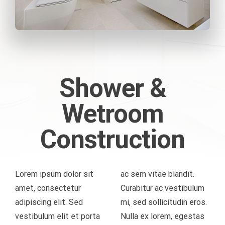
ΔΙΕΘΝΉ ΠΡΌΤΥΠΑ ΠΙΣΤΟΠΟΊΗΣΗΣ
ΑΠΟΛΎΜΑΝΣΗ – ΑΠΕΝΤΌΜΩΣΗ – ΜΥΟΚΤΟΝΊΑ
EΦΑΡΜΟΓΈΣ ΞΗΡΟΎ ΑΤΜΟΎ
EΚΠΑΊΔΕΥΣΗ ΠΡΟΣΩΠΙΚΟΎ
ΟΙ ΠΕΛΑΤΕΣ ΜΑΣ
ΤΕΧΝΙΚΈΣ ΥΠΗΡΕΣΊΕΣ
ΕΦΑΡΜΟΓΈΣ NΑΝΟΤΕΧΝΟΛΟΓΊΑΣ
ΕΠΟΠΤΕΊΑ ΈΡΓΩΝ
ΕΠΙΚΟΙΝΩΝΙΑ
Shower &
ΔΙΑΧΕΊΡΙΣΗ ΑΠΟΡΡΙΜΜΆΤΩΝ
ΣΤΌΧΟΙ ΚΑΙ ΑΞΙΟΛΌΓΗΣΗ
Wetroom
ΔΙΑΜΌΡΦΩΣΗ & ΣΥΝΤΉΡΗΣΗ ΚΉΠΩΝ
Construction
ΥΠΗΡΕΣΊΕΣ ΕΣΤΊΑΣΗΣ – ΔΕΞΙΏΣΕΩΝ
Lorem ipsum dolor sit
ac sem vitae blandit.
amet, consectetur
Curabitur ac vestibulum
ΠΑΡΟΧΉ ΕΡΓΑΤΙΚΟΎ ΔΥΝΑΜΙΚΟΎ
adipiscing elit. Sed
mi, sed sollicitudin eros.
vestibulum elit et porta
Nulla ex lorem, egestas
ΑΠΟΚΑΤΆΣΤΑΣΗ EΚΤΆΚΤΩΝ KΑΤΑΣΤΡΟΦΏΝ