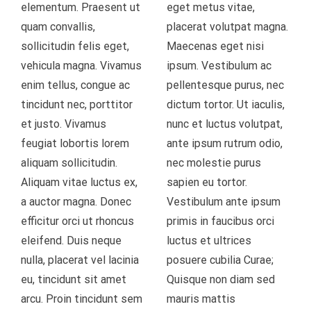
elementum. Praesent ut
eget metus vitae,
quam convallis,
placerat volutpat magna.
ΠΩΛΉΣΕΙΣ EΡΓΑΛΕΊΩΝ ΚΑΙ MΗΧΑΝΗΜΆΤΩΝ KΑΘΑΡΙΣΜΟΎ
sollicitudin felis eget,
Maecenas eget nisi
vehicula magna. Vivamus
ipsum. Vestibulum ac
enim tellus, congue ac
pellentesque purus, nec
tincidunt nec, porttitor
dictum tortor. Ut iaculis,
et justo. Vivamus
nunc et luctus volutpat,
feugiat lobortis lorem
ante ipsum rutrum odio,
aliquam sollicitudin.
nec molestie purus
Aliquam vitae luctus ex,
sapien eu tortor.
a auctor magna. Donec
Vestibulum ante ipsum
efficitur orci ut rhoncus
primis in faucibus orci
eleifend. Duis neque
luctus et ultrices
nulla, placerat vel lacinia
posuere cubilia Curae;
eu, tincidunt sit amet
Quisque non diam sed
arcu. Proin tincidunt sem
mauris mattis